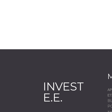
INVEST
ΑΡ
E.E.
ΕΤ
B
P