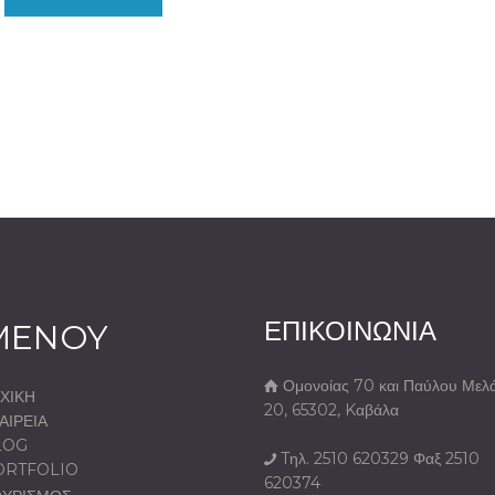
ΕΠΙΚΟΙΝΩΝΙΑ
MENOY
Ομονοίας 70 και Παύλου Μελ
ΧΙΚΗ
20, 65302, Kαβάλα
ΑΙΡΕΙΑ
LOG
Tηλ. 2510 620329 Φαξ 2510
ORTFOLIO
620374