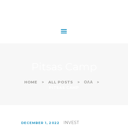
ΑΡΧΙΚΗ
ΕΤΑΙΡΕΙΑ
BLOG
PORTFOLIO
ΕΠΙΚΟΙΝΩΝΙΑ
Pitsas Camp
HOME
ALL POSTS
ΟΛΑ
PITSAS CAMP
INVEST
DECEMBER 1, 2022