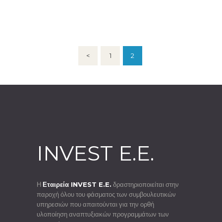
Posts
<
PAGE
1
PAGE
2
pagination
INVEST E.E.
Η
Εταιρεία INVEST E.E.
δραστηριοποιείται στην
παροχή όλου του φάσματος των συμβουλευτικών
υπηρεσιών που απαιτούνται για την ορθή
υλοποίηση αναπτυξιακών προγραμμάτων των